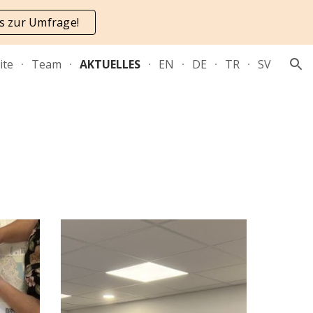
's zur Umfrage!
ion
ite
Team
AKTUELLES
EN
DE
TR
SV