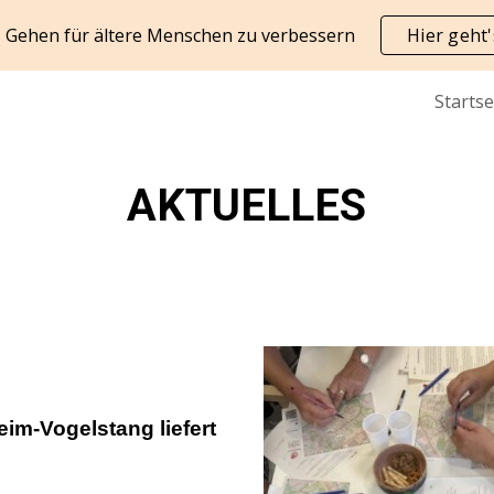
as Gehen für ältere Menschen zu verbessern
Hier geht
ip to main content
Skip to navigat
Startse
AKTUELLES
im-Vogelstang liefert