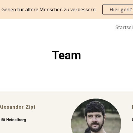
as Gehen für ältere Menschen zu verbessern
Hier geht
ip to main content
Skip to navigat
Startsei
Team
Alexander Zipf
ität Heidelberg