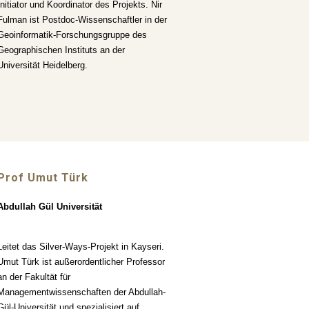
Initiator und Koordinator des Projekts. Nir
Fulman ist Postdoc-Wissenschaftler in der
Geoinformatik-Forschungsgruppe des
Geographischen Instituts an der
Universität Heidelberg.
Prof Umut Türk
Abdullah Gül Universität
Leitet das Silver-Ways-Projekt in Kayseri.
Umut Türk ist außerordentlicher Professor
an der Fakultät für
Managementwissenschaften der Abdullah-
Gül-Universität und spezialisiert auf