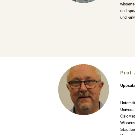
wissensc
und spez
und -an
Prof
Uppsala
Unterstü
Universi
OsloMet
Wissensc
Stadtfo