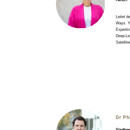
Leitet d
Ways. Yu
Expertin
Deep-Le
Satellit
Dr Ph
Stadtve