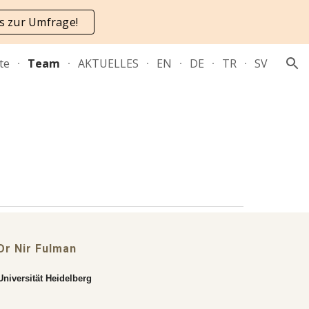
's zur Umfrage!
ion
te
Team
AKTUELLES
EN
DE
TR
SV
Dr Nir Fulman
Universität Heidelberg