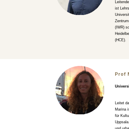
Leitende
ist Lehr
Universi
Zentrum
(IWR) s
Heidelbe
(HCE).
Prof 
Univers
Leitet d
Marina i
für Kult
Uppsala.
und urba