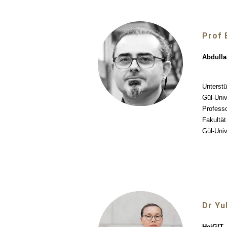
Prof 
Abdulla
Unterstü
Gül-Univ
Professo
Fakultät
Gül-Univ
Dr Yul
HeiGIT