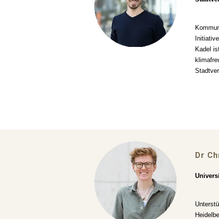
Kommuna
Initiati
Kadel is
klimafre
Stadtver
Dr Ch
Univers
Unterstü
Heidelbe