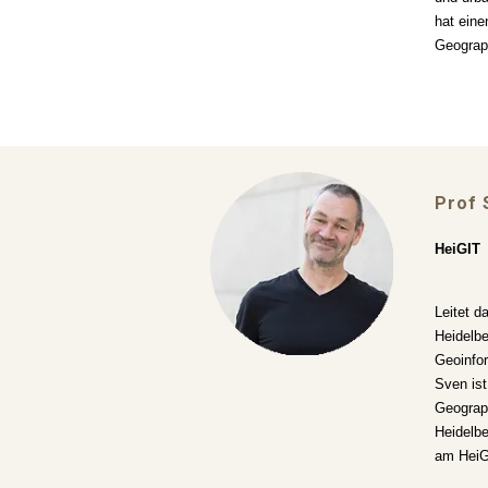
hat eine
Geograp
Prof
HeiGIT
Leitet 
Heidelber
Geoinfor
Sven ist
Geograph
Heidelbe
am HeiG