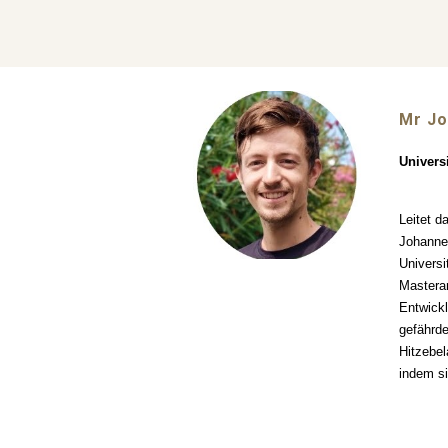
Mr J
Univers
Leitet 
Johannes
Universi
Masterar
Entwickl
gefährde
Hitzebe
indem si